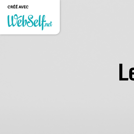
CRÉÉ AVEC
Créer un site web de
qualité professionnelle
et personnalisable sans
aucune connaissance en
programmation
L
COMMENCEZ