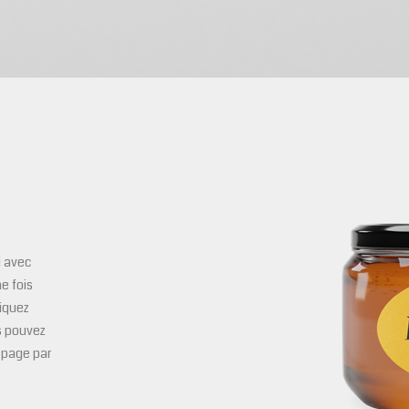
i avec
ne fois
liquez
s pouvez
a page par